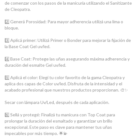
de comenzar con los pasos de la manicuría utilizando el Sanitizante
de Cleopatra.
2️⃣ Generá Porosidad: Para mayor adherencia utilizá una lima o
bloque.
3️⃣ Aplicá primer: Utilizá Primer o Bonder para mejorar la fijación de
la Base Coat Gel uv/led.
4️⃣ Base Coat: Protege las uñas asegurando máxima adherencia y
duración del esmalte Gel uv/led.
5️⃣ Aplicá el color: Elegí tu color favorito de la gama Cleopatra y
aplica dos capas de Color uv/led. Disfruta de la intensidad y el
acabado profesional que nuestros productos proporcionan. 🎨✨
Secar con lámpara Uv/Led, después de cada aplicación.
6️⃣ Sellá y protegé: Finalizá tu manicura con Top Coat para
prolongar la duración del esmaltado y garantizar un brillo
excepcional. Este paso es clave para mantener tus uñas
impecables por más tiempo. 🌟💫