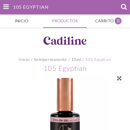
105 EGYPTIAN
INICIO
PRODUCTOS
CARRITO
0
Inicio
/
Semipermanente
/
15ml
/
105 Egyptian
105 Egyptian