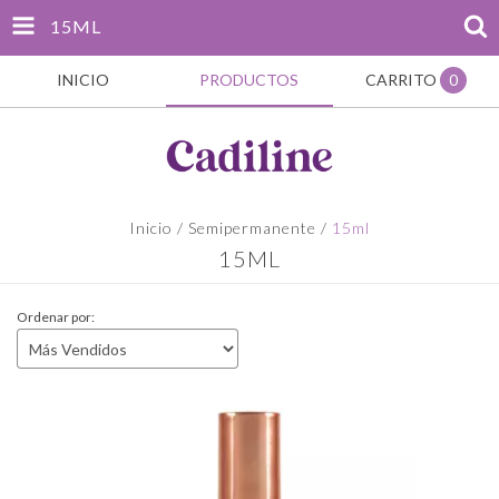
15ML
INICIO
PRODUCTOS
CARRITO
0
Inicio
/
Semipermanente
/
15ml
15ML
Ordenar por: