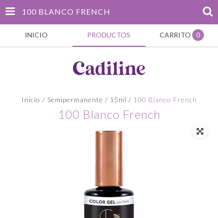
100 BLANCO FRENCH
INICIO
PRODUCTOS
CARRITO
0
Inicio
/
Semipermanente
/
15ml
/
100 Blanco French
100 Blanco French